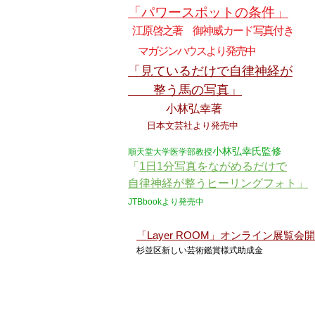
「パワースポットの条
件」
江原啓
之著
御神​威カード写真付き
マガジンハウスより発売中
「見ているだけで自律神経が
​
整う馬の写真」
小林弘幸著
日本文芸社より発売中
小林弘幸氏監修
順天堂大学医学部教授
「
1日1分写真をながめるだけで
自律神経が整うヒーリングフォト」
JTBbookより発売中
「Layer ROOM」オンライン展覧会開
杉並区新しい芸術鑑賞様式助成金